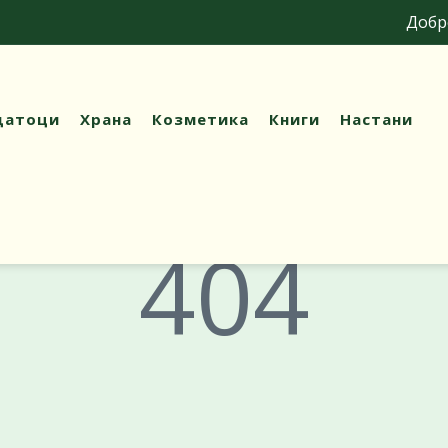
Добре д
датоци
Храна
Козметика
Книги
Настани
404