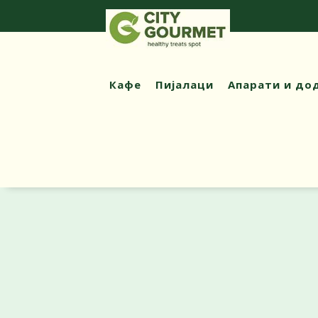
Кафе
Пијалаци
Апарати и до