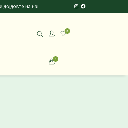
ојдовте на нашата онлајн продавница и уверете се во 
0
0