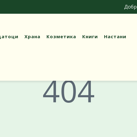
Добре до
датоци
Храна
Козметика
Книги
Настани
404