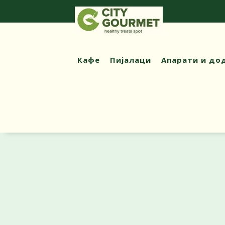
Кафе
Пијалаци
Апарати и до