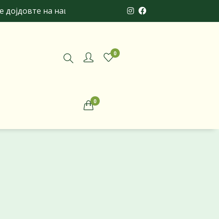
јдовте на нашата онлајн продавница и уверете се во 
0
0